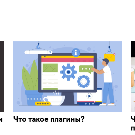
и
Что такое плагины?
Ч
п