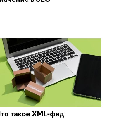
начение в SEO
то такое XML-фид