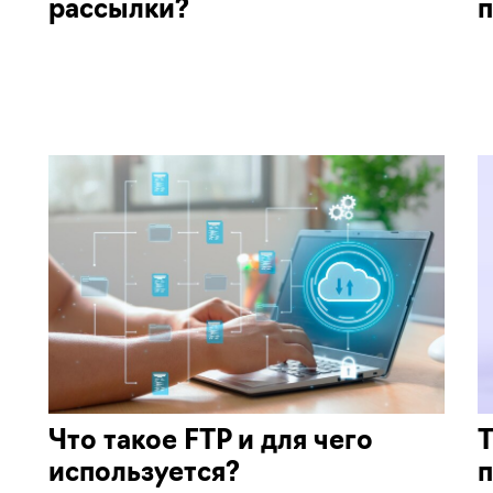
рассылки?
п
Что такое FTP и для чего
Т
используется?
п