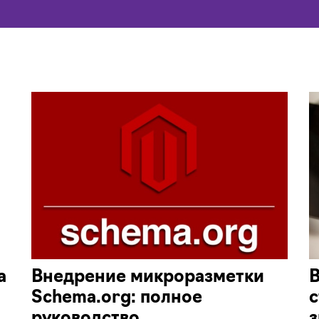
а
Внедрение микроразметки
В
Schema.org: полное
с