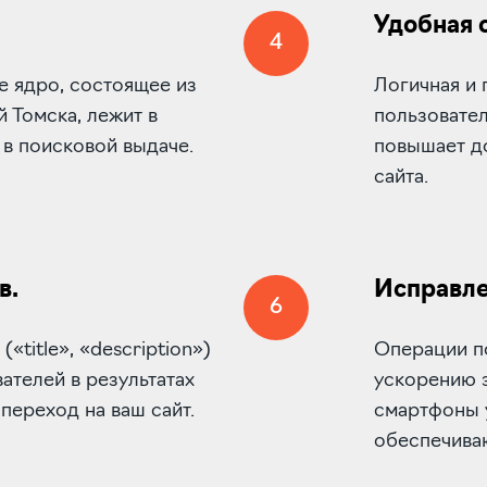
Удобная 
4
е ядро, состоящее из
Логичная и 
 Томска, лежит в
пользовате
 в поисковой выдаче.
повышает до
сайта.
в.
Исправле
6
title», «description»)
Операции п
ателей в результатах
ускорению з
переход на ваш сайт.
смартфоны у
обеспечива