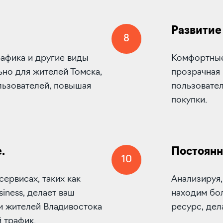
Развитие
8
афика и другие виды
Комфортные
ьно для жителей Томска,
прозрачная
льзователей, повышая
пользовател
покупки.
.
Постоянн
10
сервисах, таких как
Анализируя,
iness, делает ваш
находим бо
и жителей Владивостока
ресурс, дел
 трафик.