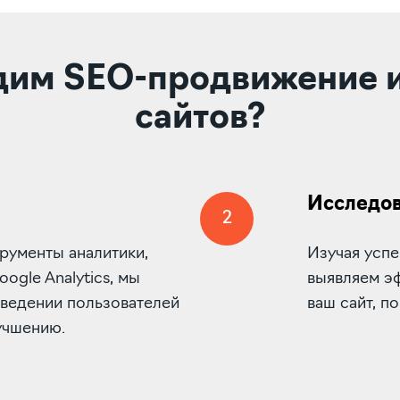
дим SEO-продвижение 
сайтов?
Исследов
2
рументы аналитики,
Изучая усп
ogle Analytics, мы
выявляем эф
оведении пользователей
ваш сайт, п
учшению.