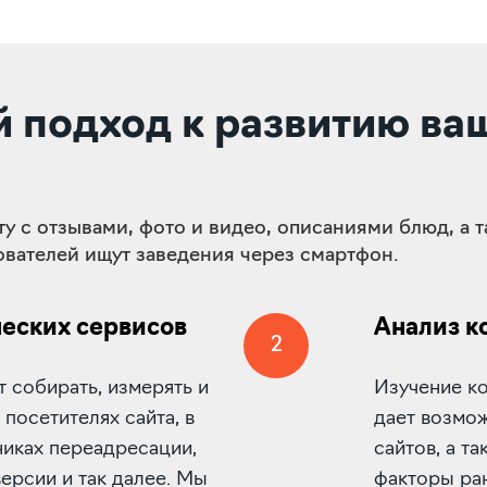
 подход к развитию ва
ту с отзывами, фото и видео, описаниями блюд, а
зователей ищут заведения через смартфон.
еских сервисов
Анализ к
2
 собирать, измерять и
Изучение к
посетителях сайта, в
дает возмо
никах переадресации,
сайтов, а т
ерсии и так далее. Мы
факторы ран