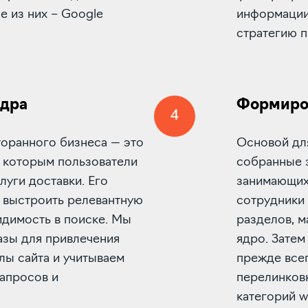
 из них – Google
информации
стратегию 
ядра
Формиров
4
торанного бизнеса — это
Основой дл
о которым пользователи
собранные з
луги доставки. Его
занимающих
 выстроить релевантную
сотрудники 
идимость в поиске. Мы
разделов, м
зы для привлечения
ядро. Затем
лы сайта и учитываем
прежде всег
апросов и
перелинков
категорий w