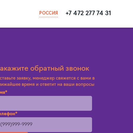
+7 472 277 74 31
РОССИЯ
акажите обратный звонок
ставьте заявку, менеджер свяжется с вами в
лижайшее время и ответит на ваши вопросы
мя*
елефон*