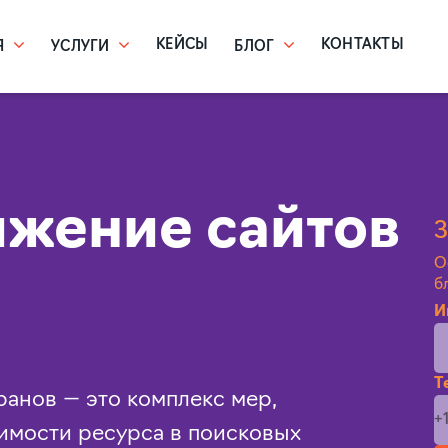
КЕЙСЫ
КОНТАКТЫ
Я
УСЛУГИ
БЛОГ
жение сайтов
З
О
б
И
Т
анов — это комплекс мер,
имости ресурса в поисковых