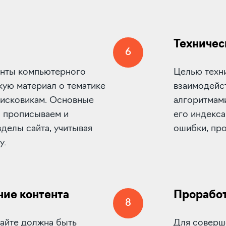
Техничес
6
менты компьютерного
Целью техн
кую материал о тематике
взаимодейс
оисковикам. Основные
алгоритмами
Мы прописываем и
его индекс
зделы сайта, учитывая
ошибки, про
у.
ние контента
Проработ
8
сайте должна быть
Для соверш