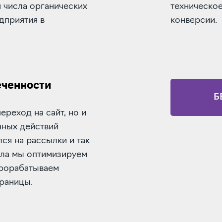
я числа органических
техническое
дприятия в
конверсии.
еченности
Б
ереход на сайт, но и
нных действий
ся на рассылки и так
сла мы оптимизируем
прорабатываем
раницы.