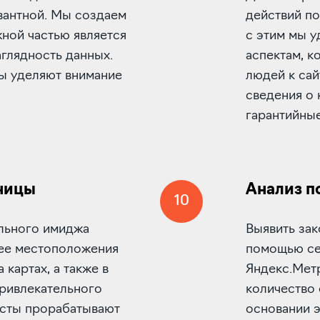
вантной. Мы создаем
действий по
жной частью является
с этим мы 
глядность данных.
аспектам, к
ты уделяют внимание
людей к сай
сведения о 
гарантийные
ницы
Анализ п
10
льного имиджа
Выявить за
 ее местоположения
помощью сер
 картах, а также в
Яндекс.Метр
привлекательного
количество 
исты прорабатывают
основании 