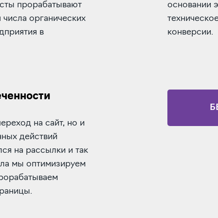
исты прорабатывают
основании 
я числа органических
техническое
дприятия в
конверсии.
еченности
Б
ереход на сайт, но и
нных действий
ся на рассылки и так
сла мы оптимизируем
прорабатываем
раницы.