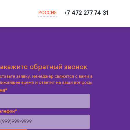
+7 472 277 74 31
РОССИЯ
акажите обратный звонок
ставьте заявку, менеджер свяжется с вами в
лижайшее время и ответит на ваши вопросы
мя*
елефон*