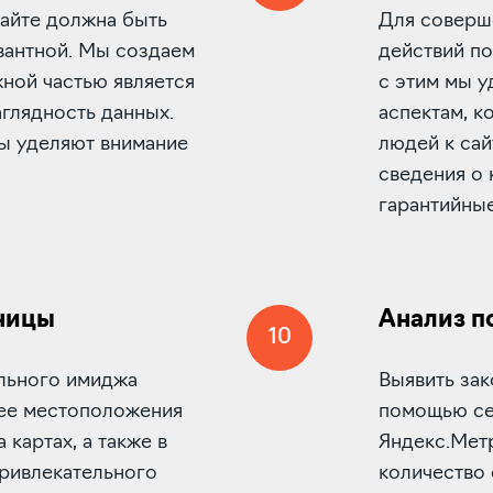
сайте должна быть
Для соверш
вантной. Мы создаем
действий по
жной частью является
с этим мы 
глядность данных.
аспектам, к
ты уделяют внимание
людей к сай
сведения о 
гарантийные
ницы
Анализ п
10
льного имиджа
Выявить за
 ее местоположения
помощью сер
 картах, а также в
Яндекс.Метр
привлекательного
количество 