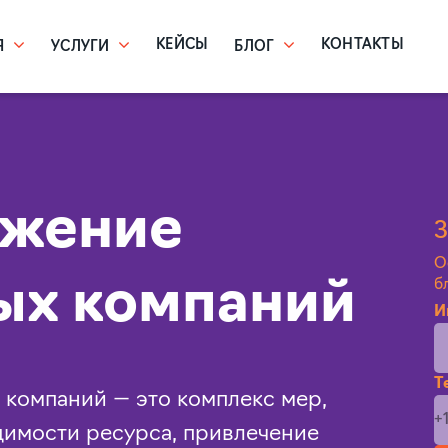
КЕЙСЫ
КОНТАКТЫ
Я
УСЛУГИ
БЛОГ
ижение
З
О
ых компаний
б
И
Т
компаний — это комплекс мер,
имости ресурса, привлечение