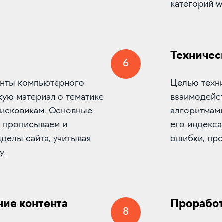
категорий w
Техничес
6
менты компьютерного
Целью техн
кую материал о тематике
взаимодейс
оисковикам. Основные
алгоритмами
Мы прописываем и
его индекс
зделы сайта, учитывая
ошибки, про
у.
ние контента
Проработ
8