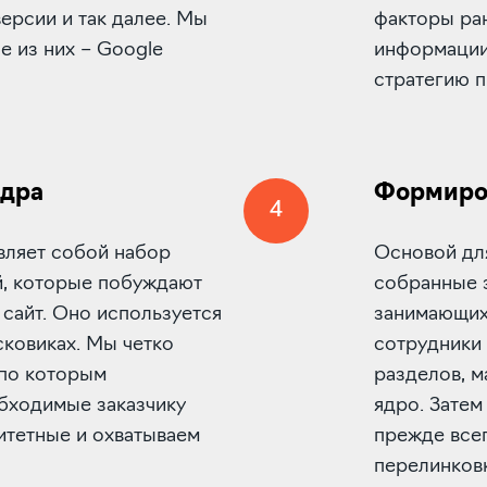
ерсии и так далее. Мы
факторы ран
 из них – Google
информации
стратегию 
ядра
Формиров
4
вляет собой набор
Основой дл
й, которые побуждают
собранные з
 сайт. Оно используется
занимающих
сковиках. Мы четко
сотрудники 
по которым
разделов, м
бходимые заказчику
ядро. Затем
итетные и охватываем
прежде всег
перелинков