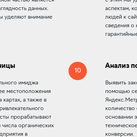
жной частью является
с этим мы 
глядность данных.
аспектам, к
ты уделяют внимание
людей к сай
сведения о 
гарантийные
ницы
Анализ п
10
льного имиджа
Выявить за
 ее местоположения
помощью сер
 картах, а также в
Яндекс.Метр
привлекательного
количество 
исты прорабатывают
основании 
я числа органических
техническое
дприятия в
конверсии.