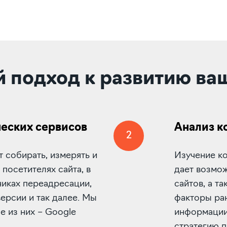
 подход к развитию ва
еских сервисов
Анализ к
2
 собирать, измерять и
Изучение к
посетителях сайта, в
дает возмо
никах переадресации,
сайтов, а т
ерсии и так далее. Мы
факторы ран
 из них – Google
информации
стратегию 