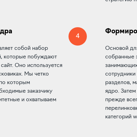
ядра
Формиров
4
вляет собой набор
Основой дл
й, которые побуждают
собранные з
 сайт. Оно используется
занимающих
сковиках. Мы четко
сотрудники 
по которым
разделов, м
бходимые заказчику
ядро. Затем
итетные и охватываем
прежде всег
перелинков
категорий w