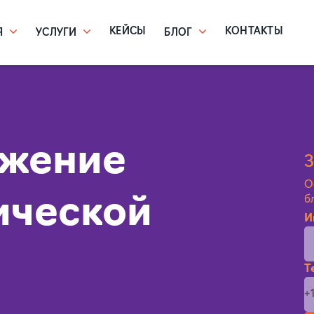
КЕЙСЫ
КОНТАКТЫ
Я
УСЛУГИ
БЛОГ
ижение
З
О
ической
б
И
Т