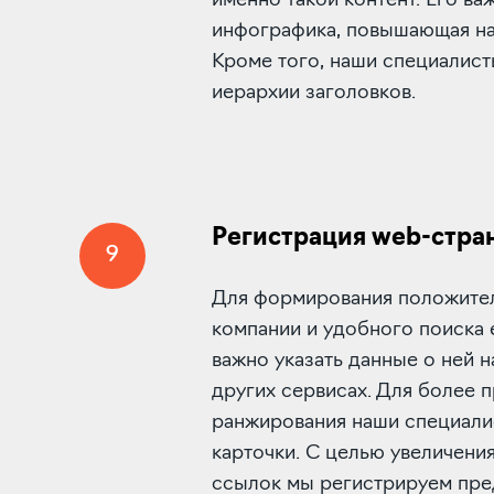
именно такой контент. Его ва
инфографика, повышающая на
Кроме того, наши специалис
иерархии заголовков.
Регистрация web-стра
9
Для формирования положите
компании и удобного поиска
важно указать данные о ней на
других сервисах. Для более 
ранжирования наши специал
карточки. С целью увеличени
ссылок мы регистрируем пре