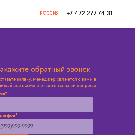
+7 472 277 74 31
РОССИЯ
акажите обратный звонок
ставьте заявку, менеджер свяжется с вами в
лижайшее время и ответит на ваши вопросы
мя*
елефон*