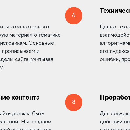
Техничес
6
менты компьютерного
Целью техн
кую материал о тематике
взаимодейс
оисковикам. Основные
алгоритмами
Мы прописываем и
его индекс
зделы сайта, учитывая
ошибки, про
у.
ние контента
Проработ
8
сайте должна быть
Для соверш
вантной. Мы создаем
действий по