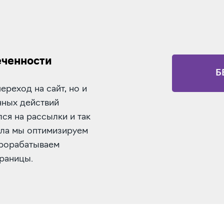
еченности
Б
ереход на сайт, но и
нных действий
ся на рассылки и так
сла мы оптимизируем
прорабатываем
раницы.