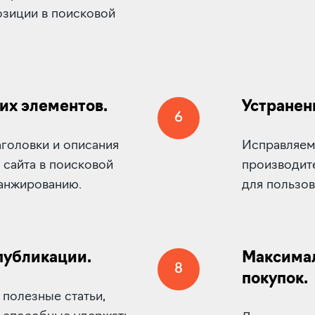
озиции в поисковой
х элементов.
Устранен
6
головки и описания
Исправляем
сайта в поисковой
производит
ранжированию.
для пользов
публикации.
Максимал
8
покупок.
полезные статьи,