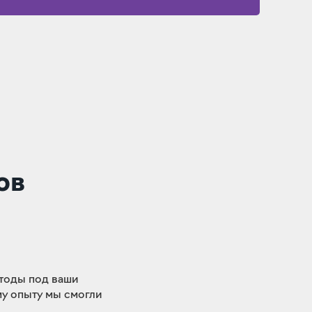
ов
етоды под ваши
му опыту мы смогли