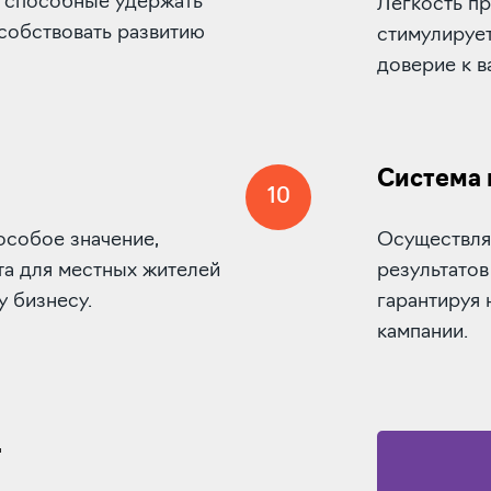
, способные удержать
Легкость пр
особствовать развитию
стимулируе
доверие к в
Система 
10
особое значение,
Осуществля
та для местных жителей
результатов
у бизнесу.
гарантируя
кампании.
.