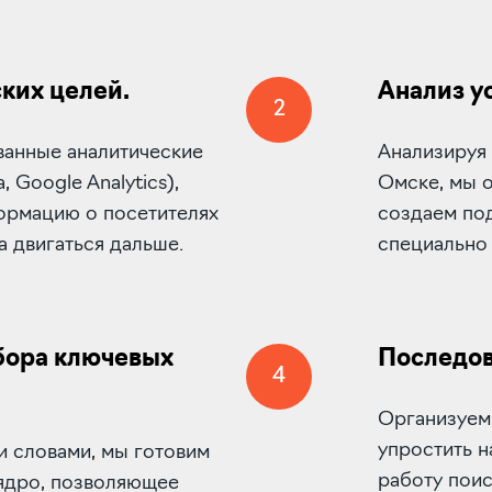
ких целей.
Анализ у
2
ванные аналитические
Анализируя
 Google Analytics),
Омске, мы 
рмацию о посетителях
создаем по
а двигаться дальше.
специально 
бора ключевых
Последов
4
Организуем 
упростить н
и словами, мы готовим
работу пои
ядро, позволяющее